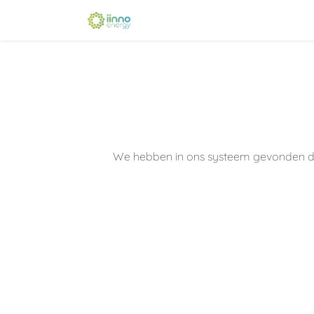
Skip to Content
Home
Shop
Opleidingen
We hebben in ons systeem gevonden dat