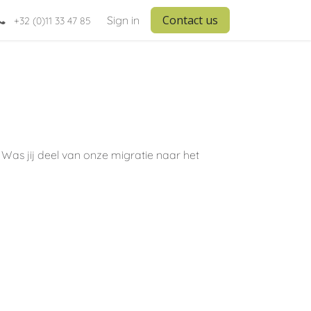
Contact us
Sign in
+32 (0)11 33 47 85
as jij deel van onze migratie naar het