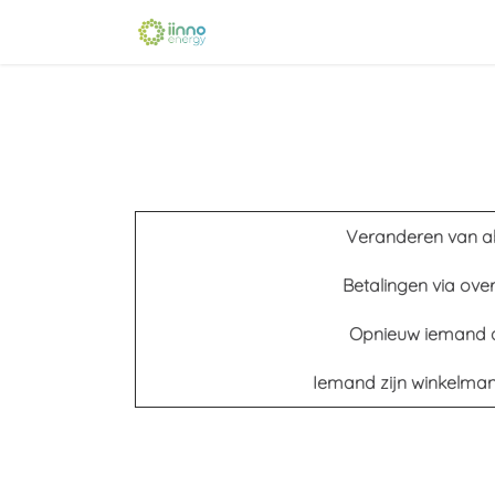
Se rendre au contenu
Accueil
Boutique
Événemen
Veranderen van 
Betalingen via over
Opnieuw iemand 
Iemand zijn winkelman