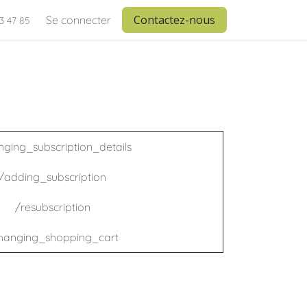
Contactez-nous
Se connecter
33 47 85
ging_subscription_details
/adding_subscription
/resubscription
hanging_shopping_cart