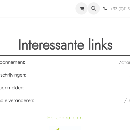
ts
Jabba
Helpdesk
Devenir installateur
Mon profil
+32 (0)11 
Interessante links
abonnement:
/chan
schrijvingen:
aanmelden:
dje veranderen:
/c
Het Jabba team