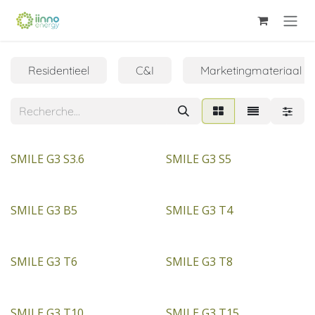
Se rendre au contenu
Residentieel
C&I
Marketingmateriaal
SMILE G3 S3.6
SMILE G3 S5
SMILE G3 B5
SMILE G3 T4
SMILE G3 T6
SMILE G3 T8
SMILE G3 T10
SMILE G3 T15