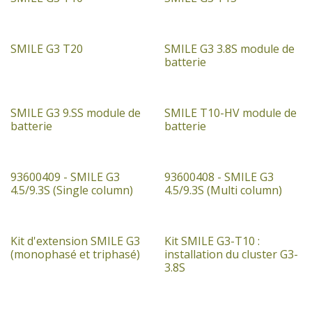
SMILE G3 T20
SMILE G3 3.8S module de
batterie
SMILE G3 9.SS module de
SMILE T10-HV module de
Stockverkoop
batterie
batterie
93600409 - SMILE G3
93600408 - SMILE G3
4.5/9.3S (Single column)
4.5/9.3S (Multi column)
Kit d'extension SMILE G3
Kit SMILE G3-T10 :
(monophasé et triphasé)
installation du cluster G3-
3.8S