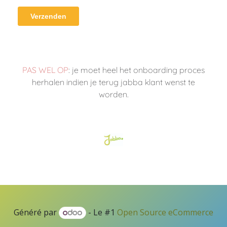
PAS WEL OP
: je moet heel het onboarding proces
herhalen indien je terug jabba klant wenst te
worden.
Généré par
- Le #1
Open Source eCommerce