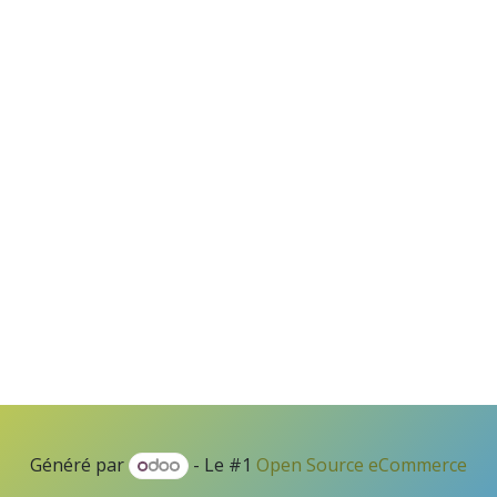
Généré par
- Le #1
Open Source eCommerce