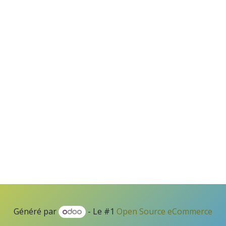
Généré par
- Le #1
Open Source eCommerce