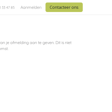
Contacteer ons
Aanmelden
1 33 47 85
 je afmelding aan te geven. Dit is niet
omst.