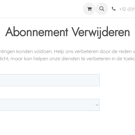
dingen
Jabba
Helpdesk
Word installateur
Mijn Account
+32 (0)1
Abonnement Verwijderen
chtingen konden voldoen. Help ons verbeteren door de reden van
licht, maar kan helpen onze diensten te verbeteren in de toek