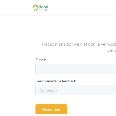
Overslaan naar inhoud
Home
Verkooppunt
Oplei
Het spijt ons dat we niet aan je verwa
verp