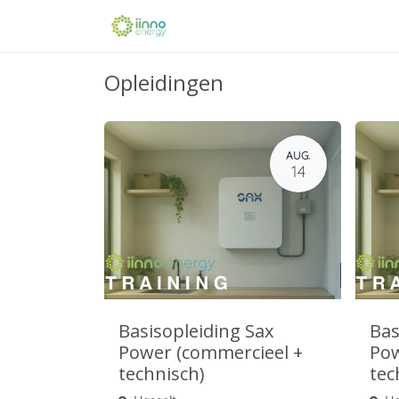
Overslaan naar inhoud
Home
Verkooppunt
Oplei
Opleidingen
AUG.
14
Basisopleiding Sax
Bas
Power (commercieel +
Pow
technisch)
tec