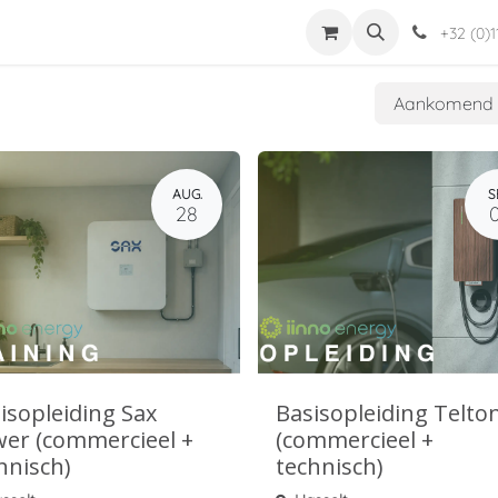
dingen
Jabba
Helpdesk
Word installateur
Mijn Account
+32 (0)1
Aankomen
AUG.
S
28
isopleiding Sax
Basisopleiding Telto
er (commercieel +
(commercieel +
hnisch)
technisch)