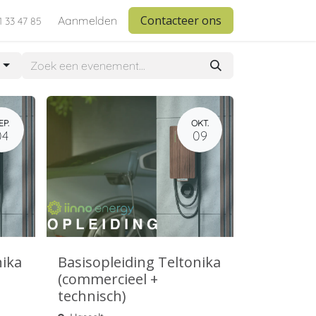
Contacteer ons
Aanmelden
1 33 47 85
d
EP.
OKT.
04
09
nika
Basisopleiding Teltonika
(commercieel +
technisch)