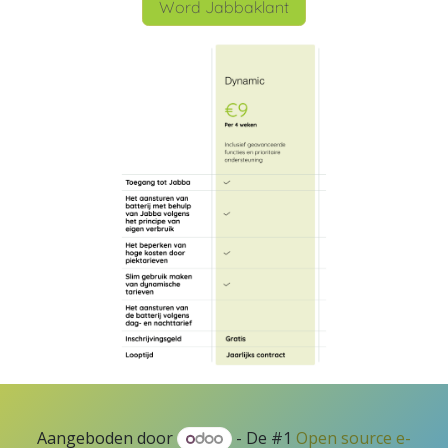
Word Jabbaklant
Aangeboden door
- De #1
Open source e-