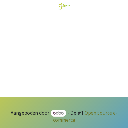
Aangeboden door
- De #1
Open source e-
commerce