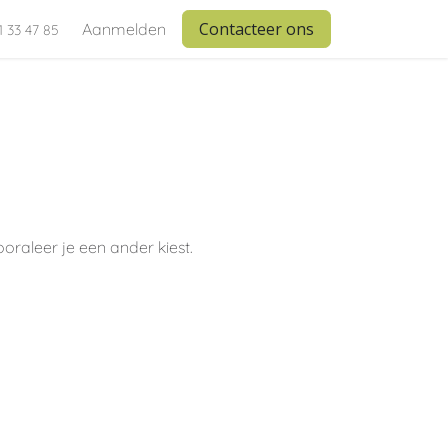
Contacteer ons
Aanmelden
1 33 47 85
oraleer je een ander kiest.