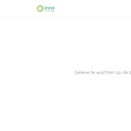
Overslaan naar inhoud
Home
Verkooppunt
Oplei
Gelieve te wachten op de b