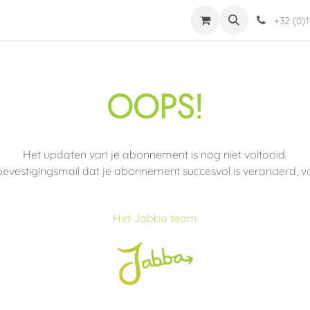
dingen
Jabba
Helpdesk
Word installateur
Mijn Account
+32 (0)1
OOPS!
Het updaten van je abonnement is nog niet voltooid.
evestigingsmail dat je abonnement succesvol is veranderd, vo
Het Jabba team