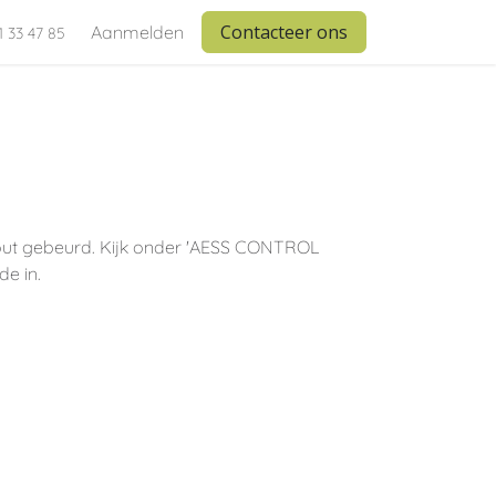
Contacteer ons
Aanmelden
1 33 47 85
 fout gebeurd. Kijk onder 'AESS CONTROL
e in.