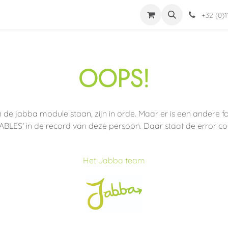
dingen
Jabba
Helpdesk
Word installateur
Mijn Account
+32 (0)1
OOPS!
 de jabba module staan, zijn in orde. Maar er is een andere
ABLES' in de record van deze persoon. Daar staat de error cod
Het Jabba team