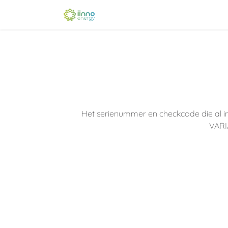
Overslaan naar inhoud
Home
Verkooppunt
Oplei
Het serienummer en checkcode die al in
VARI