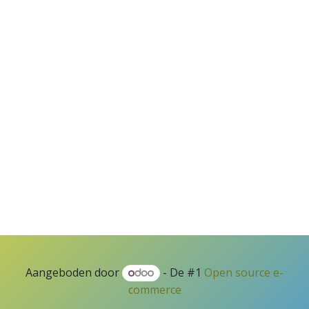
Aangeboden door
- De #1
Open source e-
commerce