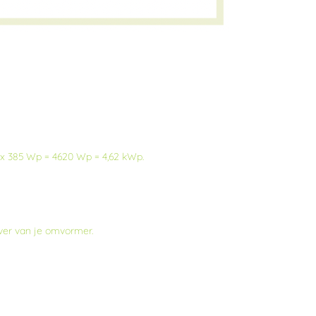
n x 385 Wp = 4620 Wp = 4,62 kWp.
ever van je omvormer.