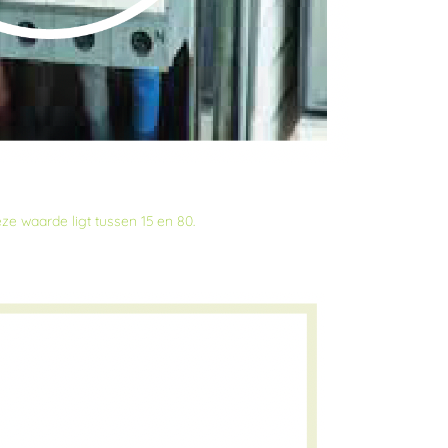
eze waarde ligt
tussen
15 en 80.