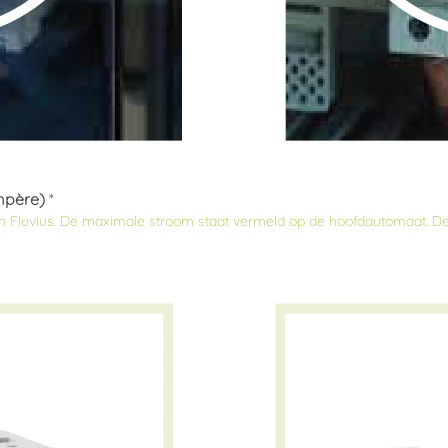
mpère)
*
r van Fluvius. De maximale stroom staat vermeld op de hoofdautomaat. D