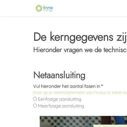
Overslaan naar inhoud
Home
Verkooppunt
Oplei
De kerngegevens zij
Hieronder vragen we de technische
Netaansluiting
Vul hieronder het aantal fasen in *
Door op je elektriciteitsmeter van Fluvius te kijken 
Eenfasige aansluiting
Meerfasige aansluiting