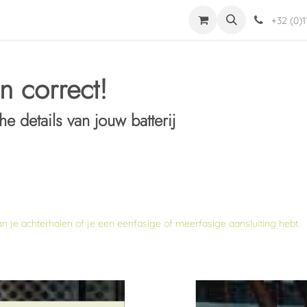
dingen
Jabba
Helpdesk
Word installateur
Mijn Account
+32 (0)1
n correct!
 details van jouw batterij
kan je achterhalen of je een eenfasige of meerfasige aansluiting hebt.