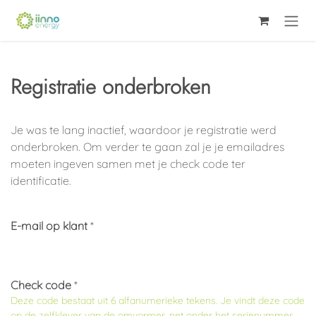
Overslaan naar inhoud
Registratie onderbroken
Je was te lang inactief, waardoor je registratie werd
onderbroken. Om verder te gaan zal je je emailadres
moeten ingeven samen met je check code ter
identificatie.
E-mail op klant
*
Check code
*
Deze code bestaat uit
6 alfanumerieke tekens
. Je vindt deze code
op de zelfklever van de omvormer, net onder het serienummer.