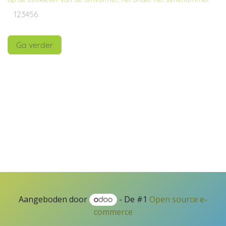
Ga verder
Aangeboden door
- De #1
Open source e-
commerce