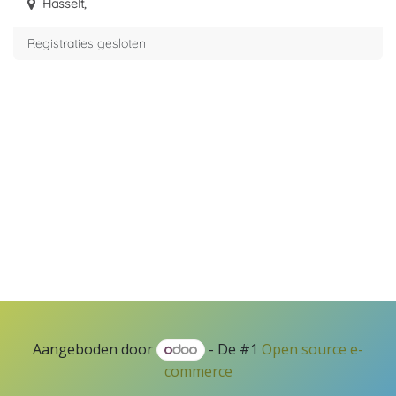
Hasselt
,
Registraties gesloten
Aangeboden door
- De #1
Open source e-
commerce