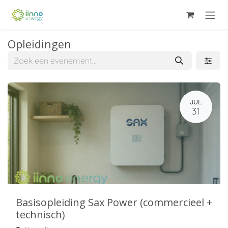
Overslaan naar inhoud
Opleidingen
JUL.
31
Basisopleiding Sax Power (commercieel +
technisch)